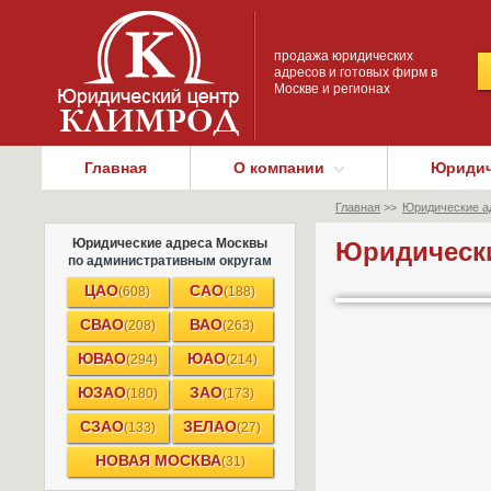
продажа юридических
адресов и готовых фирм в
Москве и регионах
Главная
О компании
Юридич
Главная
>>
Юридические ад
Юридические адреса Москвы
Юридически
по административным округам
ЦАО
САО
(608)
(188)
СВАО
ВАО
(208)
(263)
ЮВАО
ЮАО
(294)
(214)
ЮЗАО
ЗАО
(180)
(173)
СЗАО
ЗЕЛАО
(133)
(27)
НОВАЯ МОСКВА
(31)