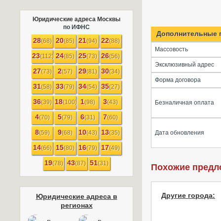
Юридические адреса Москвы
по ИФНС
Дополнительные 
28
20
21
22
(68)
(85)
(94)
(88)
Массовость
23
24
25
26
(112)
(85)
(73)
(56)
Эксклюзивный адрес
27
2
29
30
(73)
(57)
(81)
(34)
Форма договора
31
33
34
35
(58)
(79)
(54)
(27)
36
18
1
3
(39)
(100)
(98)
(43)
Безналичная оплата
4
5
6
7
(70)
(79)
(31)
(60)
8
9
10
13
(59)
(68)
(43)
(35)
Дата обновления
14
15
16
17
(66)
(80)
(79)
(49)
19
43
51
(78)
(87)
(31)
Похожие предл
Другие города:
Юридические адреса в
регионах