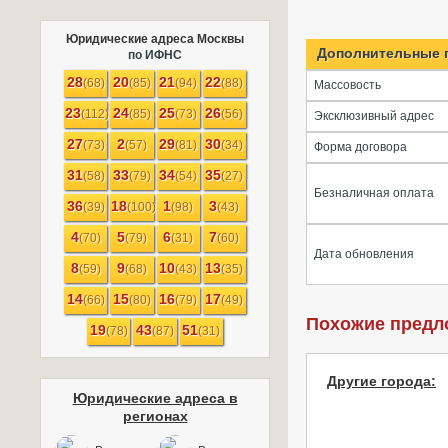
Юридические адреса Москвы
Дополнительные 
по ИФНС
28
20
21
22
(68)
(85)
(94)
(88)
Массовость
23
24
25
26
(112)
(85)
(73)
(56)
Эксклюзивный адрес
27
2
29
30
(73)
(57)
(81)
(34)
Форма договора
31
33
34
35
(58)
(79)
(54)
(27)
Безналичная оплата
36
18
1
3
(39)
(100)
(98)
(43)
4
5
6
7
(70)
(79)
(31)
(60)
Дата обновления
8
9
10
13
(59)
(68)
(43)
(35)
14
15
16
17
(66)
(80)
(79)
(49)
Похожие предл
19
43
51
(78)
(87)
(31)
Другие города:
Юридические адреса в
регионах