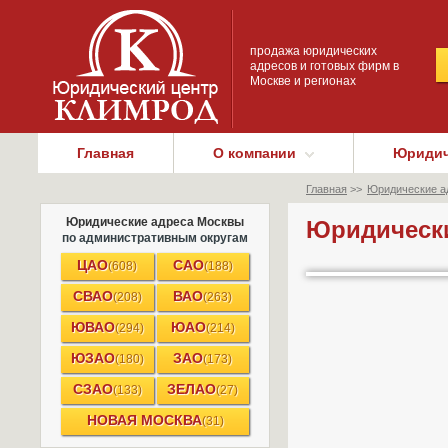
продажа юридических
адресов и готовых фирм в
Москве и регионах
Главная
О компании
Юридич
Главная
>>
Юридические ад
Юридические адреса Москвы
Юридически
по административным округам
ЦАО
САО
(608)
(188)
СВАО
ВАО
(208)
(263)
ЮВАО
ЮАО
(294)
(214)
ЮЗАО
ЗАО
(180)
(173)
СЗАО
ЗЕЛАО
(133)
(27)
НОВАЯ МОСКВА
(31)