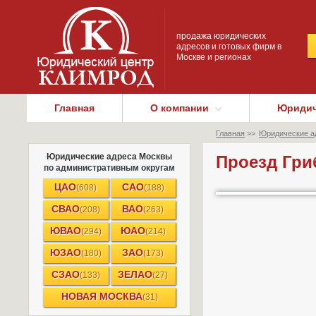
продажа юридических
адресов и готовых фирм в
Москве и регионах
Главная
О компании
Юридич
Главная
>>
Юридические ад
Юридические адреса Москвы
Проезд Гри
по административным округам
ЦАО
САО
(608)
(188)
СВАО
ВАО
(208)
(263)
ЮВАО
ЮАО
(294)
(214)
ЮЗАО
ЗАО
(180)
(173)
СЗАО
ЗЕЛАО
(133)
(27)
НОВАЯ МОСКВА
(31)