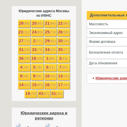
Юридические адреса Москвы
Дополнительные 
по ИФНС
28
20
21
22
(68)
(85)
(94)
(88)
Массовость
23
24
25
26
(112)
(85)
(73)
(56)
Эксклюзивный адрес
27
2
29
30
(73)
(57)
(81)
(34)
Форма договора
31
33
34
35
(58)
(79)
(54)
(27)
Безналичная оплата
36
18
1
3
(39)
(100)
(98)
(43)
Дата обновления
4
5
6
7
(70)
(79)
(31)
(60)
8
9
10
13
(59)
(68)
(43)
(35)
Юридические адр
14
15
16
17
(66)
(80)
(79)
(49)
19
43
51
(78)
(87)
(31)
Юридические адреса в
регионах