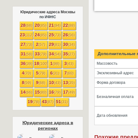
Юридические адреса Москвы
по ИФНС
28
20
21
22
(68)
(85)
(94)
(88)
23
24
25
26
(112)
(85)
(73)
(56)
27
2
29
30
(73)
(57)
(81)
(34)
Дополнительные 
31
33
34
35
(58)
(79)
(54)
(27)
36
18
1
3
Массовость
(39)
(100)
(98)
(43)
4
5
6
7
Эксклюзивный адрес
(70)
(79)
(31)
(60)
8
9
10
13
Форма договора
(59)
(68)
(43)
(35)
14
15
16
17
(66)
(80)
(79)
(49)
Безналичная оплата
19
43
51
(78)
(87)
(31)
Дата обновления
Юридические адреса в
регионах
Похожие предл