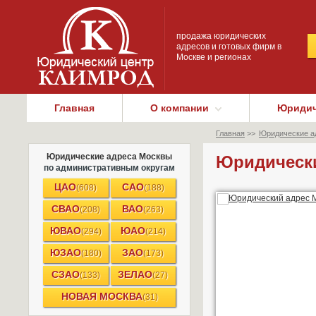
продажа юридических
адресов и готовых фирм в
Москве и регионах
Главная
О компании
Юридич
Главная
>>
Юридические а
Юридические адреса Москвы
Юридически
по административным округам
ЦАО
САО
(608)
(188)
СВАО
ВАО
(208)
(263)
ЮВАО
ЮАО
(294)
(214)
ЮЗАО
ЗАО
(180)
(173)
СЗАО
ЗЕЛАО
(133)
(27)
НОВАЯ МОСКВА
(31)