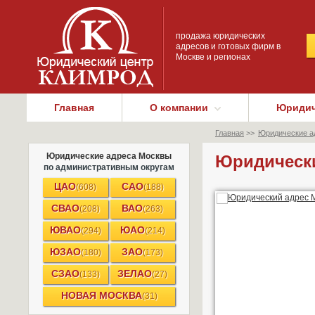
продажа юридических
адресов и готовых фирм в
Москве и регионах
Главная
О компании
Юридич
Главная
>>
Юридические а
Юридические адреса Москвы
Юридически
по административным округам
ЦАО
САО
(608)
(188)
СВАО
ВАО
(208)
(263)
ЮВАО
ЮАО
(294)
(214)
ЮЗАО
ЗАО
(180)
(173)
СЗАО
ЗЕЛАО
(133)
(27)
НОВАЯ МОСКВА
(31)