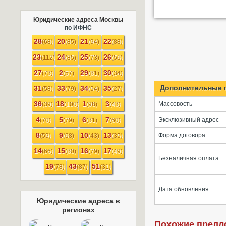
Юридические адреса Москвы
по ИФНС
28
20
21
22
(68)
(85)
(94)
(88)
23
24
25
26
(112)
(85)
(73)
(56)
27
2
29
30
(73)
(57)
(81)
(34)
Дополнительные 
31
33
34
35
(58)
(79)
(54)
(27)
36
18
1
3
Массовость
(39)
(100)
(98)
(43)
4
5
6
7
Эксклюзивный адрес
(70)
(79)
(31)
(60)
8
9
10
13
Форма договора
(59)
(68)
(43)
(35)
14
15
16
17
(66)
(80)
(79)
(49)
Безналичная оплата
19
43
51
(78)
(87)
(31)
Дата обновления
Юридические адреса в
регионах
Похожие предл