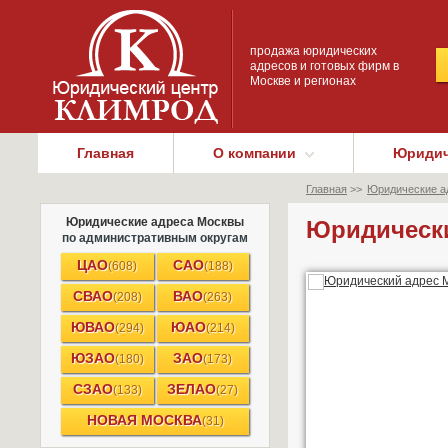
продажа юридических
адресов и готовых фирм в
Москве и регионах
Главная
О компании
Юридич
Главная
>>
Юридические а
Юридические адреса Москвы
Юридически
по административным округам
ЦАО
САО
(608)
(188)
СВАО
ВАО
(208)
(263)
ЮВАО
ЮАО
(294)
(214)
ЮЗАО
ЗАО
(180)
(173)
СЗАО
ЗЕЛАО
(133)
(27)
НОВАЯ МОСКВА
(31)