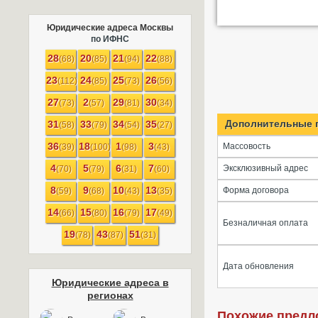
Юридические адреса Москвы
по ИФНС
28
20
21
22
(68)
(85)
(94)
(88)
23
24
25
26
(112)
(85)
(73)
(56)
27
2
29
30
(73)
(57)
(81)
(34)
Дополнительные 
31
33
34
35
(58)
(79)
(54)
(27)
36
18
1
3
Массовость
(39)
(100)
(98)
(43)
4
5
6
7
Эксклюзивный адрес
(70)
(79)
(31)
(60)
8
9
10
13
Форма договора
(59)
(68)
(43)
(35)
14
15
16
17
(66)
(80)
(79)
(49)
Безналичная оплата
19
43
51
(78)
(87)
(31)
Дата обновления
Юридические адреса в
регионах
Похожие предл