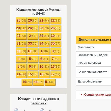
Юридические адреса Москвы
по ИФНС
28
20
21
22
(68)
(85)
(94)
(88)
23
24
25
26
(112)
(85)
(73)
(56)
27
2
29
30
(73)
(57)
(81)
(34)
Дополнительные 
31
33
34
35
(58)
(79)
(54)
(27)
Массовость
36
18
1
3
(39)
(100)
(98)
(43)
Эксклюзивный адрес
4
5
6
7
(70)
(79)
(31)
(60)
Форма договора
8
9
10
13
(59)
(68)
(43)
(35)
Безналичная оплата
14
15
16
17
(66)
(80)
(79)
(49)
19
43
51
Дата обновления
(78)
(87)
(31)
Юридические адр
Юридические адреса в
регионах