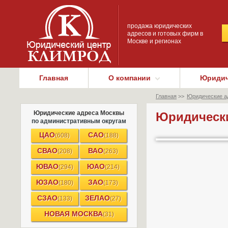
продажа юридических
адресов и готовых фирм в
Москве и регионах
Главная
О компании
Юридич
Главная
>>
Юридические а
Юридические адреса Москвы
Юридически
по административным округам
ЦАО
САО
(608)
(188)
СВАО
ВАО
(208)
(263)
ЮВАО
ЮАО
(294)
(214)
ЮЗАО
ЗАО
(180)
(173)
СЗАО
ЗЕЛАО
(133)
(27)
НОВАЯ МОСКВА
(31)