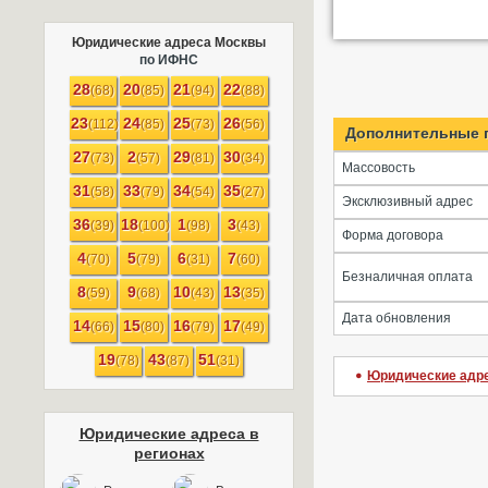
Юридические адреса Москвы
по ИФНС
28
20
21
22
(68)
(85)
(94)
(88)
23
24
25
26
(112)
(85)
(73)
(56)
Дополнительные 
27
2
29
30
(73)
(57)
(81)
(34)
Массовость
31
33
34
35
(58)
(79)
(54)
(27)
Эксклюзивный адрес
36
18
1
3
(39)
(100)
(98)
(43)
Форма договора
4
5
6
7
(70)
(79)
(31)
(60)
Безналичная оплата
8
9
10
13
(59)
(68)
(43)
(35)
Дата обновления
14
15
16
17
(66)
(80)
(79)
(49)
19
43
51
(78)
(87)
(31)
Юридические адр
Юридические адреса в
регионах