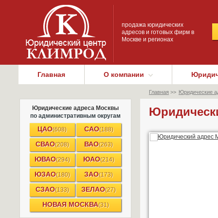
продажа юридических
адресов и готовых фирм в
Москве и регионах
Главная
О компании
Юридич
Главная
>>
Юридические а
Юридические адреса Москвы
Юридически
по административным округам
ЦАО
САО
(608)
(188)
СВАО
ВАО
(208)
(263)
ЮВАО
ЮАО
(294)
(214)
ЮЗАО
ЗАО
(180)
(173)
СЗАО
ЗЕЛАО
(133)
(27)
НОВАЯ МОСКВА
(31)