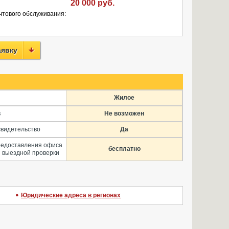
20 000 руб.
чтового обслуживания:
аявку
Жилое
в
Не возможен
свидетельство
Да
редоставления офиса
бесплатно
 выездной проверки
Юридические адреса в регионах