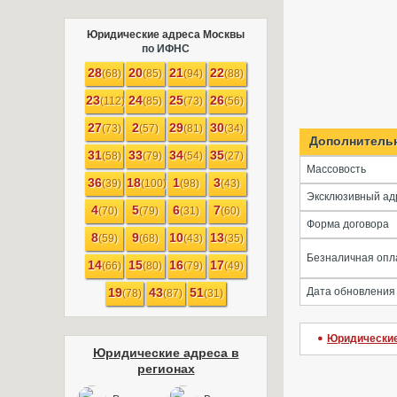
Юридические адреса Москвы
по ИФНС
28
20
21
22
(68)
(85)
(94)
(88)
23
24
25
26
(112)
(85)
(73)
(56)
27
2
29
30
(73)
(57)
(81)
(34)
Дополнитель
31
33
34
35
(58)
(79)
(54)
(27)
Массовость
36
18
1
3
(39)
(100)
(98)
(43)
Эксклюзивный ад
4
5
6
7
(70)
(79)
(31)
(60)
Форма договора
8
9
10
13
(59)
(68)
(43)
(35)
Безналичная опл
14
15
16
17
(66)
(80)
(79)
(49)
19
43
51
Дата обновления
(78)
(87)
(31)
Юридические
Юридические адреса в
регионах