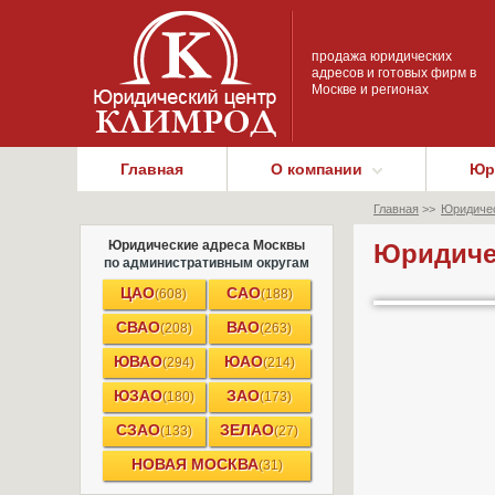
продажа юридических
адресов и готовых фирм в
Москве и регионах
Главная
О компании
Юр
Главная
>>
Юридичес
Юридические адреса Москвы
Юридиче
по административным округам
ЦАО
САО
(608)
(188)
СВАО
ВАО
(208)
(263)
ЮВАО
ЮАО
(294)
(214)
ЮЗАО
ЗАО
(180)
(173)
СЗАО
ЗЕЛАО
(133)
(27)
НОВАЯ МОСКВА
(31)