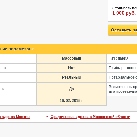
Стоимость по
1 000 руб.
Оставить з
ные параметры:
Массовый
Тип здания
рес
Нет
Приём регионо
Реальный
Нотариальное 
Возможность п
ата
Да
для проведения
16. 02. 2015 г.
 адреса Москвы
Юридические адреса в Московской области