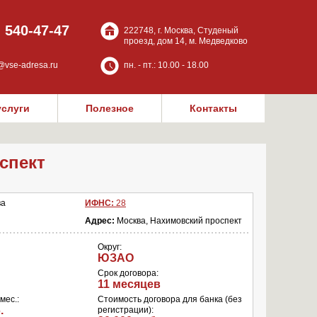
) 540-47-47
222748, г. Москва, Студеный
проезд, дом 14, м. Медведково
@vse-adresa.ru
пн. - пт.: 10.00 - 18.00
услуги
Полезное
Контакты
спект
ва
ИФНС:
28
Адрес:
Москва, Нахимовский проспект
Округ:
ЮЗАО
Срок договора:
11 месяцев
мес.:
Стоимость договора для банка (без
.
регистрации):