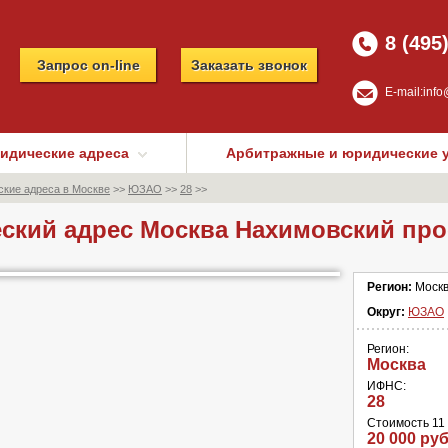
8 (495
Запрос on-line
Заказать звонок
E-mail:
info
идические адреса
Арбитражные и юридические 
кие адреса в Москве
>>
ЮЗАО
>>
28
>>
ский адрес Москва Нахимовский про
Регион:
Моск
Округ:
ЮЗАО
Регион:
Москва
ИФНС:
28
Стоимость 11 
20 000 руб