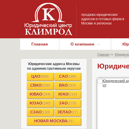
продажа юридических
адресов и готовых фирм в
Москве и регионах
Главная
О компании
Юр
Главная
>>
Юридичес
Юридические адреса Москвы
Юридичес
по административным округам
ЦАО
САО
(608)
(188)
СВАО
ВАО
(208)
(263)
ЮВАО
ЮАО
(294)
(214)
ЮЗАО
ЗАО
(180)
(173)
СЗАО
ЗЕЛАО
(133)
(27)
НОВАЯ МОСКВА
(31)