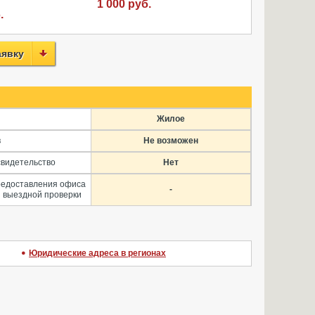
1 000 руб.
.
аявку
Жилое
в
Не возможен
свидетельство
Нет
редоставления офиса
-
 выездной проверки
Юридические адреса в регионах