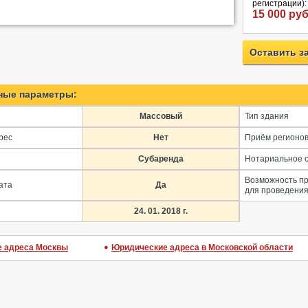
регистрации):
15 000 руб
Оставить з
ные параметры:
Массовый
Тип здания
рес
Нет
Приём регионо
Субаренда
Нотариальное 
Возможность п
ата
Да
для проведения
24. 01. 2018 г.
 адреса Москвы
Юридические адреса в Московской области