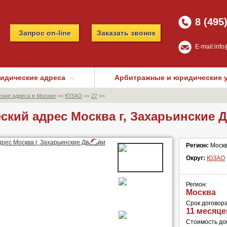
8 (495
Запрос on-line
Заказать звонок
E-mail:
info
идические адреса
Арбитражные и юридические 
кие адреса в Москве
>>
ЮЗАО
>>
27
>>
кий адрес Москва г, Захарьинские 
Регион:
Моск
Округ:
ЮЗАО
Регион:
Москва
Срок договора
11 месяце
Стоимость дог