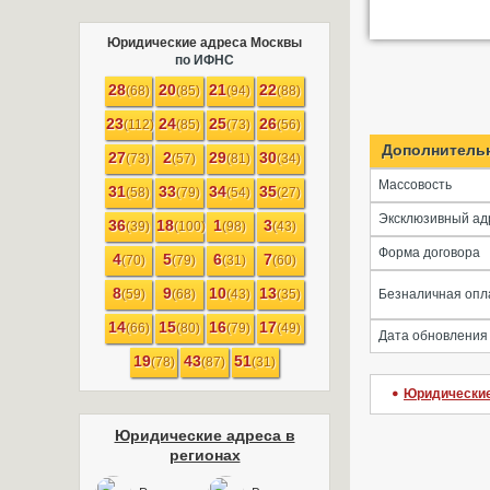
Юридические адреса Москвы
по ИФНС
28
20
21
22
(68)
(85)
(94)
(88)
23
24
25
26
(112)
(85)
(73)
(56)
Дополнитель
27
2
29
30
(73)
(57)
(81)
(34)
Массовость
31
33
34
35
(58)
(79)
(54)
(27)
Эксклюзивный ад
36
18
1
3
(39)
(100)
(98)
(43)
Форма договора
4
5
6
7
(70)
(79)
(31)
(60)
8
9
10
13
(59)
(68)
(43)
(35)
Безналичная опл
14
15
16
17
(66)
(80)
(79)
(49)
Дата обновления
19
43
51
(78)
(87)
(31)
Юридические
Юридические адреса в
регионах