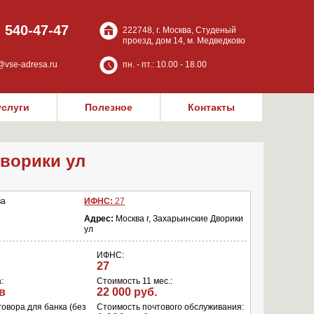
) 540-47-47
222748, г. Москва, Студеный
проезд, дом 14, м. Медведково
@vse-adresa.ru
пн. - пт.: 10.00 - 18.00
услуги
Полезное
Контакты
Дворики ул
ва
ИФНС:
27
Адрес:
Москва г, Захарьинские Дворики
ул
ИФНС:
27
:
Стоимость 11 мес.:
в
22 000 руб.
овора для банка (без
Стоимость почтового обслуживания: