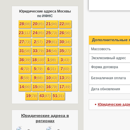
Юридические адреса Москвы
по ИФНС
28
20
21
22
(68)
(85)
(94)
(88)
23
24
25
26
(112)
(85)
(73)
(56)
Дополнительные 
27
2
29
30
(73)
(57)
(81)
(34)
Массовость
31
33
34
35
(58)
(79)
(54)
(27)
Эксклюзивный адрес
36
18
1
3
(39)
(100)
(98)
(43)
Форма договора
4
5
6
7
(70)
(79)
(31)
(60)
8
9
10
13
(59)
(68)
(43)
(35)
Безналичная оплата
14
15
16
17
(66)
(80)
(79)
(49)
Дата обновления
19
43
51
(78)
(87)
(31)
Юридические адр
Юридические адреса в
регионах