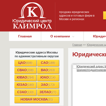
продажа юридических
адресов и готовых фирм в
Москве и регионах
Главная
О компании
Юридич
Главная
>>
Юридические а
Юридические адреса Москвы
Юридически
по административным округам
ЦАО
САО
(608)
(188)
СВАО
ВАО
(208)
(263)
ЮВАО
ЮАО
(294)
(214)
ЮЗАО
ЗАО
(180)
(173)
СЗАО
ЗЕЛАО
(133)
(27)
НОВАЯ МОСКВА
(31)