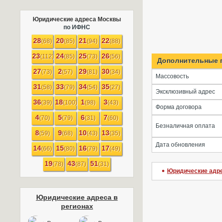
Юридические адреса Москвы
по ИФНС
28
20
21
22
(68)
(85)
(94)
(88)
23
24
25
26
(112)
(85)
(73)
(56)
Дополнительные 
27
2
29
30
(73)
(57)
(81)
(34)
Массовость
31
33
34
35
(58)
(79)
(54)
(27)
Эксклюзивный адрес
36
18
1
3
(39)
(100)
(98)
(43)
Форма договора
4
5
6
7
(70)
(79)
(31)
(60)
Безналичная оплата
8
9
10
13
(59)
(68)
(43)
(35)
Дата обновления
14
15
16
17
(66)
(80)
(79)
(49)
19
43
51
(78)
(87)
(31)
Юридические адр
Юридические адреса в
регионах