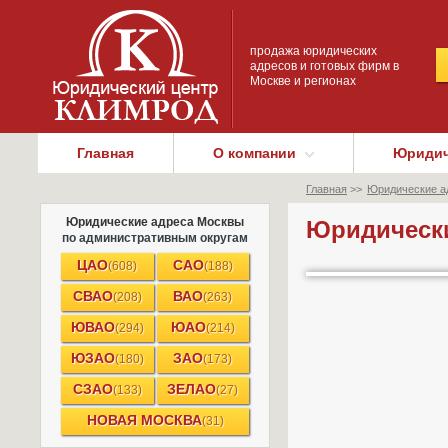
продажа юридических
адресов и готовых фирм в
Москве и регионах
Главная
О компании
Юридич
Главная
>>
Юридические а
Юридические адреса Москвы
Юридически
по административным округам
ЦАО
САО
(608)
(188)
СВАО
ВАО
(208)
(263)
ЮВАО
ЮАО
(294)
(214)
ЮЗАО
ЗАО
(180)
(173)
СЗАО
ЗЕЛАО
(133)
(27)
НОВАЯ МОСКВА
(31)