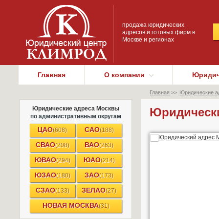
продажа юридических
адресов и готовых фирм в
Москве и регионах
Главная
О компании
Юридич
Главная
>>
Юридические а
Юридические адреса Москвы
Юридически
по административным округам
ЦАО
САО
(608)
(188)
СВАО
ВАО
(208)
(263)
ЮВАО
ЮАО
(294)
(214)
ЮЗАО
ЗАО
(180)
(173)
СЗАО
ЗЕЛАО
(133)
(27)
НОВАЯ МОСКВА
(31)