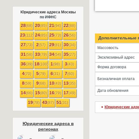
Юридические адреса Москвы
по ИФНС
28
20
21
22
(68)
(85)
(94)
(88)
23
24
25
26
(112)
(85)
(73)
(56)
Дополнительные 
27
2
29
30
(73)
(57)
(81)
(34)
Массовость
31
33
34
35
(58)
(79)
(54)
(27)
Эксклюзивный адрес
36
18
1
3
(39)
(100)
(98)
(43)
Форма договора
4
5
6
7
(70)
(79)
(31)
(60)
Безналичная оплата
8
9
10
13
(59)
(68)
(43)
(35)
Дата обновления
14
15
16
17
(66)
(80)
(79)
(49)
19
43
51
(78)
(87)
(31)
Юридические адр
Юридические адреса в
регионах