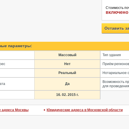
Стоимость по
включено
Оставить з
ные параметры:
Массовый
Тип здания
рес
Нет
Приём регионо
Реальный
Нотариальное 
Возможность п
ата
Да
для проведения
16. 02. 2015 г.
 адреса Москвы
Юридические адреса в Московской области