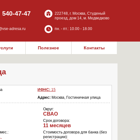
) 540-47-47
222748, г. Москва, Студеный
проезд, дом 14, м. Медведково
@vse-adresa.ru
пн. - пт.: 10.00 - 18.00
услуги
Полезное
Контакты
ца
ва
ИФНС:
15
Адрес:
Москва, Гостиничная улица
Округ:
СВАО
Срок договора:
11 месяцев
мес.:
Стоимость договора для банка (без
.
регистрации):