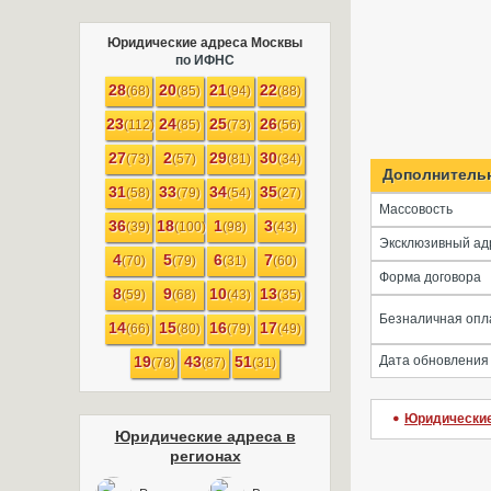
Юридические адреса Москвы
по ИФНС
28
20
21
22
(68)
(85)
(94)
(88)
23
24
25
26
(112)
(85)
(73)
(56)
27
2
29
30
(73)
(57)
(81)
(34)
Дополнитель
31
33
34
35
(58)
(79)
(54)
(27)
Массовость
36
18
1
3
(39)
(100)
(98)
(43)
Эксклюзивный ад
4
5
6
7
(70)
(79)
(31)
(60)
Форма договора
8
9
10
13
(59)
(68)
(43)
(35)
Безналичная опл
14
15
16
17
(66)
(80)
(79)
(49)
19
43
51
Дата обновления
(78)
(87)
(31)
Юридические
Юридические адреса в
регионах