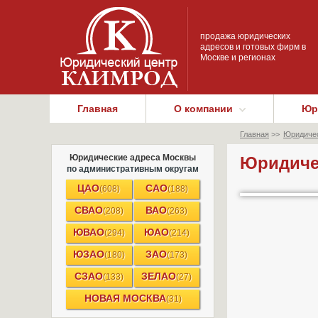
продажа юридических
адресов и готовых фирм в
Москве и регионах
Главная
О компании
Юр
Главная
>>
Юридичес
Юридические адреса Москвы
Юридичес
по административным округам
ЦАО
САО
(608)
(188)
СВАО
ВАО
(208)
(263)
ЮВАО
ЮАО
(294)
(214)
ЮЗАО
ЗАО
(180)
(173)
СЗАО
ЗЕЛАО
(133)
(27)
НОВАЯ МОСКВА
(31)