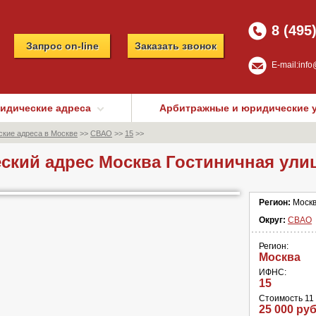
8 (495
Запрос on-line
Заказать звонок
E-mail:
info
идические адреса
Арбитражные и юридические 
кие адреса в Москве
>>
СВАО
>>
15
>>
кий адрес Москва Гостиничная ули
Регион:
Моск
Округ:
СВАО
Регион:
Москва
ИФНС:
15
Стоимость 11 
25 000 руб