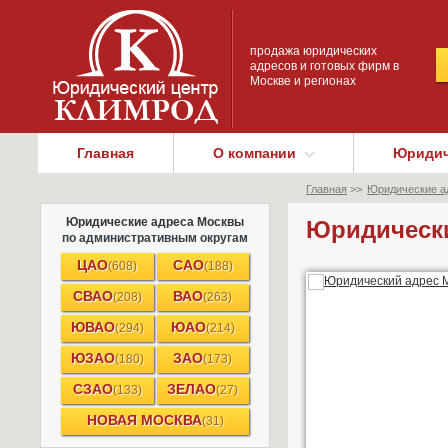
продажа юридических
адресов и готовых фирм в
Москве и регионах
Главная
О компании
Юридич
Главная
>>
Юридические а
Юридические адреса Москвы
Юридически
по административным округам
ЦАО
САО
(608)
(188)
СВАО
ВАО
(208)
(263)
ЮВАО
ЮАО
(294)
(214)
ЮЗАО
ЗАО
(180)
(173)
СЗАО
ЗЕЛАО
(133)
(27)
НОВАЯ МОСКВА
(31)