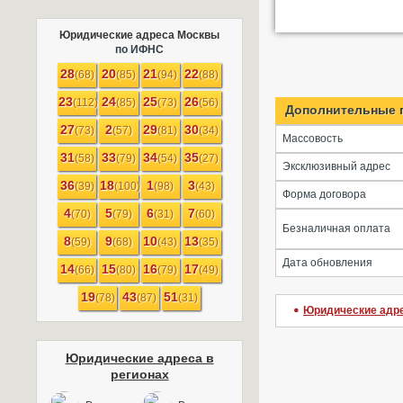
Юридические адреса Москвы
по ИФНС
28
20
21
22
(68)
(85)
(94)
(88)
23
24
25
26
(112)
(85)
(73)
(56)
Дополнительные 
27
2
29
30
(73)
(57)
(81)
(34)
Массовость
31
33
34
35
(58)
(79)
(54)
(27)
Эксклюзивный адрес
36
18
1
3
(39)
(100)
(98)
(43)
Форма договора
4
5
6
7
(70)
(79)
(31)
(60)
Безналичная оплата
8
9
10
13
(59)
(68)
(43)
(35)
Дата обновления
14
15
16
17
(66)
(80)
(79)
(49)
19
43
51
(78)
(87)
(31)
Юридические адр
Юридические адреса в
регионах