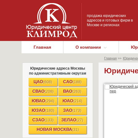
продажа юридических
адресов и готовых фирм в
Москве и регионах
Главная
О компании
Юр
Главная
>>
Юридичес
Юридические адреса Москвы
Юридичес
по административным округам
ЦАО
САО
(608)
(188)
СВАО
ВАО
(208)
(263)
ЮВАО
ЮАО
(294)
(214)
ЮЗАО
ЗАО
(180)
(173)
СЗАО
ЗЕЛАО
(133)
(27)
НОВАЯ МОСКВА
(31)