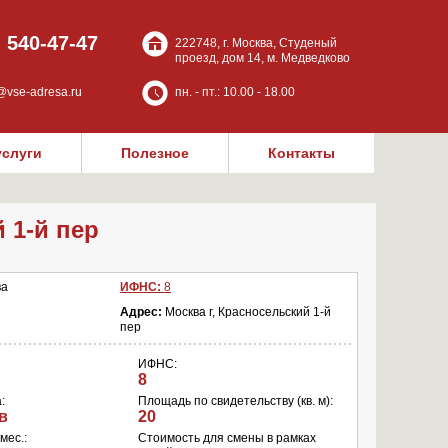
) 540-47-47
222748, г. Москва, Студеный
проезд, дом 14, м. Медведково
@vse-adresa.ru
пн. - пт.: 10.00 - 18.00
услуги
Полезное
Контакты
 1-й пер
ва
ИФНС:
8
Адрес:
Москва г, Красносельский 1-й
пер
ИФНС:
8
:
Площадь по свидетельству (кв. м):
в
20
мес.:
Cтоимость для смены в рамках