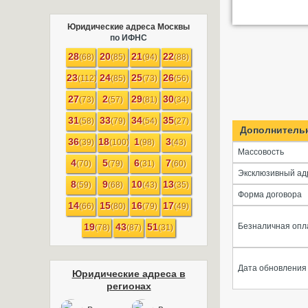
Юридические адреса Москвы
по ИФНС
28
20
21
22
(68)
(85)
(94)
(88)
23
24
25
26
(112)
(85)
(73)
(56)
27
2
29
30
(73)
(57)
(81)
(34)
31
33
34
35
(58)
(79)
(54)
(27)
Дополнитель
36
18
1
3
(39)
(100)
(98)
(43)
Массовость
4
5
6
7
(70)
(79)
(31)
(60)
Эксклюзивный ад
8
9
10
13
(59)
(68)
(43)
(35)
Форма договора
14
15
16
17
(66)
(80)
(79)
(49)
19
43
51
Безналичная опл
(78)
(87)
(31)
Дата обновления
Юридические адреса в
регионах