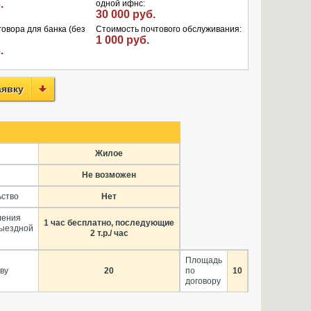
.
одной ифнс:
30 000 руб.
овора для банка (без
Стоимость почтового обслуживания:
1 000 руб.
.
аявку
Жилое
Не возможен
ьство
Нет
ления
1 час бесплатно, последующие
выездной
2 т.р./ час
Площадь
ву
20
по
10
договору