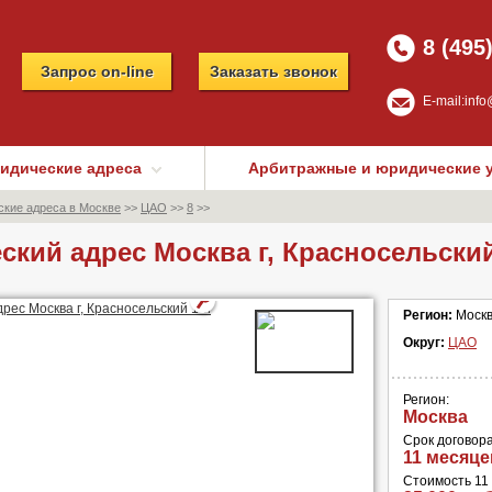
8 (495
Запрос on-line
Заказать звонок
E-mail:
info
идические адреса
Арбитражные и юридические 
кие адреса в Москве
>>
ЦАО
>>
8
>>
кий адрес Москва г, Красносельский
Регион:
Моск
Округ:
ЦАО
Регион:
Москва
Срок договора
11 месяце
Стоимость 11 