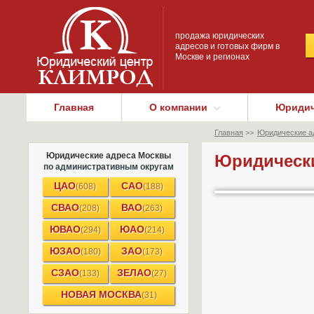
продажа юридических
адресов и готовых фирм в
Москве и регионах
Главная
О компании
Юридич
Главная
>>
Юридические а
Юридические адреса Москвы
Юридически
по административным округам
ЦАО
САО
(608)
(188)
СВАО
ВАО
(208)
(263)
ЮВАО
ЮАО
(294)
(214)
ЮЗАО
ЗАО
(180)
(173)
СЗАО
ЗЕЛАО
(133)
(27)
НОВАЯ МОСКВА
(31)