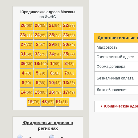
Юридические адреса Москвы
по ИФНС
28
20
21
22
(68)
(85)
(94)
(88)
23
24
25
26
(112)
(85)
(73)
(56)
Дополнительные 
27
2
29
30
(73)
(57)
(81)
(34)
Массовость
31
33
34
35
(58)
(79)
(54)
(27)
Эксклюзивный адрес
36
18
1
3
(39)
(100)
(98)
(43)
Форма договора
4
5
6
7
(70)
(79)
(31)
(60)
Безналичная оплата
8
9
10
13
(59)
(68)
(43)
(35)
Дата обновления
14
15
16
17
(66)
(80)
(79)
(49)
19
43
51
(78)
(87)
(31)
Юридические адр
Юридические адреса в
регионах