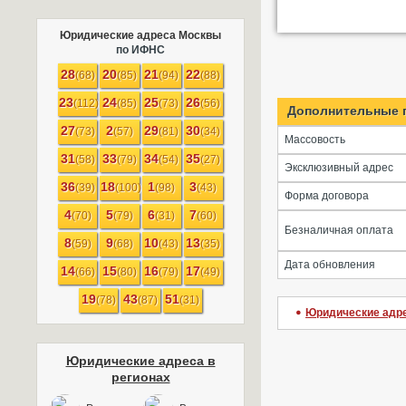
Юридические адреса Москвы
по ИФНС
28
20
21
22
(68)
(85)
(94)
(88)
23
24
25
26
(112)
(85)
(73)
(56)
Дополнительные 
27
2
29
30
(73)
(57)
(81)
(34)
Массовость
31
33
34
35
(58)
(79)
(54)
(27)
Эксклюзивный адрес
36
18
1
3
(39)
(100)
(98)
(43)
Форма договора
4
5
6
7
(70)
(79)
(31)
(60)
Безналичная оплата
8
9
10
13
(59)
(68)
(43)
(35)
Дата обновления
14
15
16
17
(66)
(80)
(79)
(49)
19
43
51
(78)
(87)
(31)
Юридические адр
Юридические адреса в
регионах