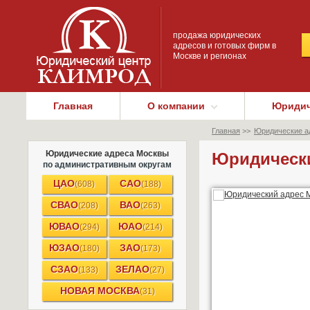
продажа юридических
адресов и готовых фирм в
Москве и регионах
Главная
О компании
Юридич
Главная
>>
Юридические а
Юридические адреса Москвы
Юридически
по административным округам
ЦАО
САО
(608)
(188)
СВАО
ВАО
(208)
(263)
ЮВАО
ЮАО
(294)
(214)
ЮЗАО
ЗАО
(180)
(173)
СЗАО
ЗЕЛАО
(133)
(27)
НОВАЯ МОСКВА
(31)