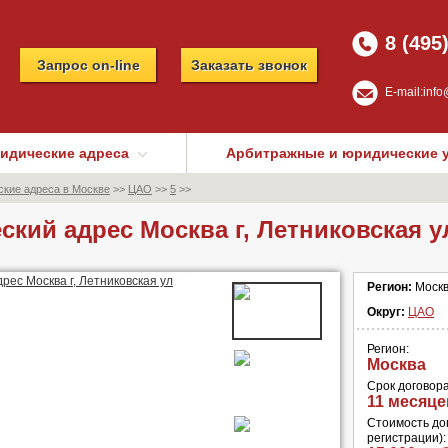
8 (495
Запрос on-line
Заказать звонок
E-mail:
info
идические адреса
Арбитражные и юридические 
кие адреса в Москве
>>
ЦАО
>>
5
>>
кий адрес Москва г, Летниковская у
Регион:
Моск
Округ:
ЦАО
Регион:
Москва
Срок договора
11 месяце
Стоимость дог
регистрации):