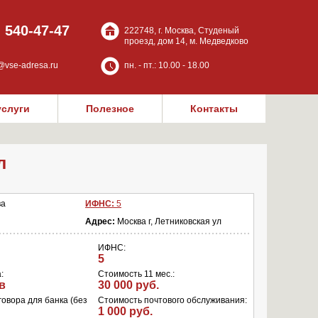
) 540-47-47
222748, г. Москва, Студеный
проезд, дом 14, м. Медведково
@vse-adresa.ru
пн. - пт.: 10.00 - 18.00
услуги
Полезное
Контакты
л
ва
ИФНС:
5
Адрес:
Москва г, Летниковская ул
ИФНС:
5
:
Стоимость 11 мес.:
в
30 000 руб.
овора для банка (без
Стоимость почтового обслуживания:
1 000 руб.