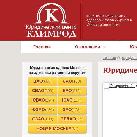
продажа юридических
адресов и готовых фирм в
Москве и регионах
Главная
О компании
Юр
Главная
>>
Юридичес
Юридические адреса Москвы
Юридичес
по административным округам
ЦАО
САО
(608)
(188)
СВАО
ВАО
(208)
(263)
ЮВАО
ЮАО
(294)
(214)
ЮЗАО
ЗАО
(180)
(173)
СЗАО
ЗЕЛАО
(133)
(27)
НОВАЯ МОСКВА
(31)