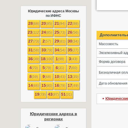
Юридические адреса Москвы
по ИФНС
28
20
21
22
(68)
(85)
(94)
(88)
23
24
25
26
(112)
(85)
(73)
(56)
Дополнитель
27
2
29
30
(73)
(57)
(81)
(34)
Массовость
31
33
34
35
(58)
(79)
(54)
(27)
Эксклюзивный ад
36
18
1
3
(39)
(100)
(98)
(43)
Форма договора
4
5
6
7
(70)
(79)
(31)
(60)
Безналичная опл
8
9
10
13
(59)
(68)
(43)
(35)
Дата обновления
14
15
16
17
(66)
(80)
(79)
(49)
19
43
51
(78)
(87)
(31)
Юридические
Юридические адреса в
регионах