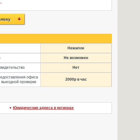
.
аявку
Нежилое
в
Не возможен
свидетельство
Нет
редоставления офиса
2000р в час
 выездной проверки
Юридические адреса в регионах