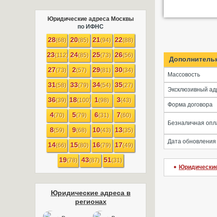
Юридические адреса Москвы
по ИФНС
28
20
21
22
(68)
(85)
(94)
(88)
23
24
25
26
(112)
(85)
(73)
(56)
Дополнитель
27
2
29
30
(73)
(57)
(81)
(34)
Массовость
31
33
34
35
(58)
(79)
(54)
(27)
Эксклюзивный ад
36
18
1
3
(39)
(100)
(98)
(43)
Форма договора
4
5
6
7
(70)
(79)
(31)
(60)
Безналичная опл
8
9
10
13
(59)
(68)
(43)
(35)
Дата обновления
14
15
16
17
(66)
(80)
(79)
(49)
19
43
51
(78)
(87)
(31)
Юридические
Юридические адреса в
регионах