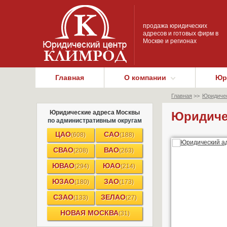
продажа юридических
адресов и готовых фирм в
Москве и регионах
Главная
О компании
Юр
Главная
>>
Юридичес
Юридические адреса Москвы
Юридичес
по административным округам
ЦАО
САО
(608)
(188)
СВАО
ВАО
(208)
(263)
ЮВАО
ЮАО
(294)
(214)
ЮЗАО
ЗАО
(180)
(173)
СЗАО
ЗЕЛАО
(133)
(27)
НОВАЯ МОСКВА
(31)