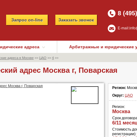
8 (495
Запрос on-line
Заказать звонок
E-mail:
info
идические адреса
Арбитражные и юридические 
кие адреса в Москве
>>
ЦАО
>>
4
>>
кий адрес Москва г, Поварская
Регион:
Моск
Округ:
ЦАО
Регион:
Москва
Срок договора
6/11 меся
Стоимость дог
регистрации):