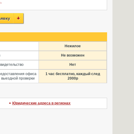
.
аявку
Нежилое
в
Не возможен
свидетельство
Нет
редоставления офиса
1 час бесплатно, каждый след
 выездной проверки
2000р
Юридические адреса в регионах