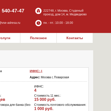
) 540-47-47
222748, г. Москва, Студеный
проезд, дом 14, м. Медведково
@vse-adresa.ru
пн. - пт.: 10.00 - 18.00
услуги
Полезное
Контакты
ва
ИФНС:
4
Адрес:
Москва г, Поварская
ИФНС:
4
:
Стоимость 11 мес.:
цев
15 000 руб.
овора для банка (без
Стоимость почтового обслуживания:
1 000 руб.