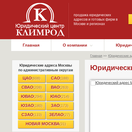
продажа юридических
адресов и готовых фирм в
Москве и регионах
Главная
О компании
Юридич
Главная
>>
Юридические а
Юридические адреса Москвы
Юридически
по административным округам
ЦАО
САО
(608)
(188)
СВАО
ВАО
(208)
(263)
ЮВАО
ЮАО
(294)
(214)
ЮЗАО
ЗАО
(180)
(173)
СЗАО
ЗЕЛАО
(133)
(27)
НОВАЯ МОСКВА
(31)