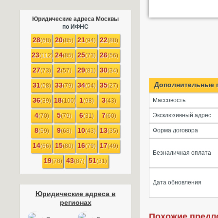
Юридические адреса Москвы
по ИФНС
28
20
21
22
(68)
(85)
(94)
(88)
23
24
25
26
(112)
(85)
(73)
(56)
27
2
29
30
(73)
(57)
(81)
(34)
Дополнительные 
31
33
34
35
(58)
(79)
(54)
(27)
36
18
1
3
Массовость
(39)
(100)
(98)
(43)
4
5
6
7
Эксклюзивный адрес
(70)
(79)
(31)
(60)
8
9
10
13
Форма договора
(59)
(68)
(43)
(35)
14
15
16
17
(66)
(80)
(79)
(49)
Безналичная оплата
19
43
51
(78)
(87)
(31)
Дата обновления
Юридические адреса в
регионах
Похожие предл