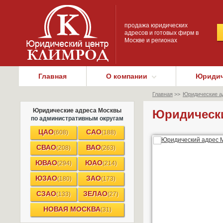
продажа юридических
адресов и готовых фирм в
Москве и регионах
Главная
О компании
Юридич
Главная
>>
Юридические а
Юридические адреса Москвы
Юридически
по административным округам
ЦАО
САО
(608)
(188)
СВАО
ВАО
(208)
(263)
ЮВАО
ЮАО
(294)
(214)
ЮЗАО
ЗАО
(180)
(173)
СЗАО
ЗЕЛАО
(133)
(27)
НОВАЯ МОСКВА
(31)