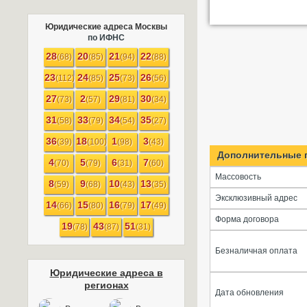
Юридические адреса Москвы
по ИФНС
28
20
21
22
(68)
(85)
(94)
(88)
23
24
25
26
(112)
(85)
(73)
(56)
27
2
29
30
(73)
(57)
(81)
(34)
31
33
34
35
(58)
(79)
(54)
(27)
36
18
1
3
(39)
(100)
(98)
(43)
Дополнительные 
4
5
6
7
(70)
(79)
(31)
(60)
Массовость
8
9
10
13
(59)
(68)
(43)
(35)
Эксклюзивный адрес
14
15
16
17
(66)
(80)
(79)
(49)
Форма договора
19
43
51
(78)
(87)
(31)
Безналичная оплата
Юридические адреса в
регионах
Дата обновления