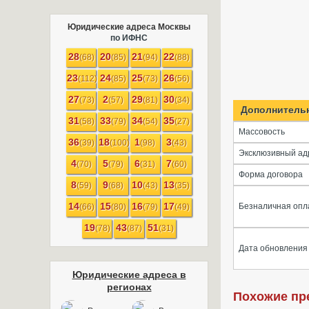
Юридические адреса Москвы
по ИФНС
28
20
21
22
(68)
(85)
(94)
(88)
23
24
25
26
(112)
(85)
(73)
(56)
27
2
29
30
(73)
(57)
(81)
(34)
Дополнитель
31
33
34
35
(58)
(79)
(54)
(27)
Массовость
36
18
1
3
(39)
(100)
(98)
(43)
Эксклюзивный ад
4
5
6
7
(70)
(79)
(31)
(60)
Форма договора
8
9
10
13
(59)
(68)
(43)
(35)
14
15
16
17
Безналичная опл
(66)
(80)
(79)
(49)
19
43
51
(78)
(87)
(31)
Дата обновления
Юридические адреса в
регионах
Похожие пр