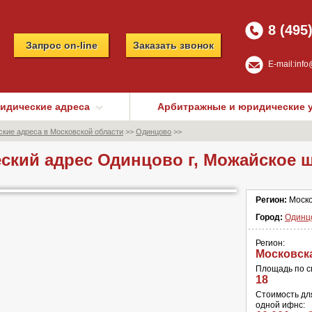
8 (495
Запрос on-line
Заказать звонок
E-mail:
info
идические адреса
Арбитражные и юридические 
кие адреса в Московской области
>>
Одинцово
>>
кий адрес Одинцово г, Можайское 
Регион:
Моско
Город:
Одинц
Регион:
Московск
Площадь по св
18
Cтоимость дл
одной ифнс: