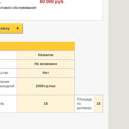
.
60 000 руб.
чтового обслуживания:
аявку
Нежилое
Не возможен
ьство
Нет
ления
выездной
2000т.р./час
Площадь
тву
18
по
18
договору