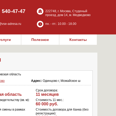
) 540-47-47
222748, г. Москва, Студеный
проезд, дом 14, м. Медведково
@vse-adresa.ru
пн. - пт.: 10.00 - 18.00
услуги
Полезное
Контакты
ш
вская область
ово
Адрес:
Одинцово г, Можайское ш
Срок договора:
ая область
11 месяцев
идетельству (кв. м):
Стоимость 11 мес.:
60 000 руб.
я смены в рамках
Стоимость договора для банка (без
регистрации):