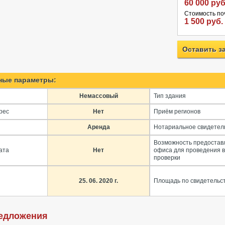
60 000 руб
Стоимость по
1 500 руб.
Оставить з
ные параметры:
Немассовый
Тип здания
рес
Нет
Приём регионов
Аренда
Нотариальное свидетел
Возможность предостав
ата
Нет
офиса для проведения 
проверки
25. 06. 2020 г.
Площадь по свидетельс
едложения