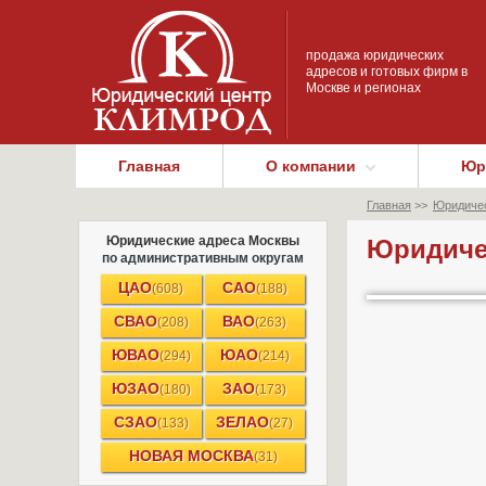
продажа юридических
адресов и готовых фирм в
Москве и регионах
Главная
О компании
Юр
Главная
>>
Юридичес
Юридические адреса Москвы
Юридичес
по административным округам
ЦАО
САО
(608)
(188)
СВАО
ВАО
(208)
(263)
ЮВАО
ЮАО
(294)
(214)
ЮЗАО
ЗАО
(180)
(173)
СЗАО
ЗЕЛАО
(133)
(27)
НОВАЯ МОСКВА
(31)