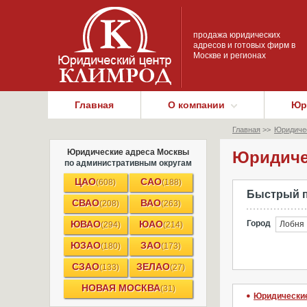
продажа юридических
адресов и готовых фирм в
Москве и регионах
Главная
О компании
Юр
Главная
>>
Юридичес
Юридические адреса Москвы
Юридичес
по административным округам
ЦАО
САО
(608)
(188)
Быстрый 
СВАО
ВАО
(208)
(263)
ЮВАО
ЮАО
Город
Лобня
(294)
(214)
ЮЗАО
ЗАО
(180)
(173)
СЗАО
ЗЕЛАО
(133)
(27)
НОВАЯ МОСКВА
(31)
Юридические