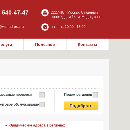
) 540-47-47
222748, г. Москва, Студеный
проезд, дом 14, м. Медведково
@vse-adresa.ru
пн. - пт.: 10.00 - 18.00
услуги
Полезное
Контакты
ыездные проверки
Прием регионов
очтовое обслуживание
Подобрать
Юридические адреса в регионах