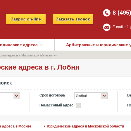
8 (495
Запрос on-line
Заказать звонок
E-mail:
info
идические адреса
Арбитражные и юридические 
кие адреса в Московской области
>>
кие адреса в г. Лобня
поиск
Срок договора
В
Любой
Немассовый адрес
П
 адреса в Москве
Юридические адреса в Московской области