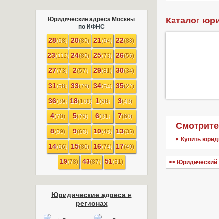
Юридические адреса Москвы
Каталог юри
по ИФНС
28
20
21
22
(68)
(85)
(94)
(88)
23
24
25
26
(112)
(85)
(73)
(56)
27
2
29
30
(73)
(57)
(81)
(34)
31
33
34
35
(58)
(79)
(54)
(27)
36
18
1
3
(39)
(100)
(98)
(43)
4
5
6
7
(70)
(79)
(31)
(60)
Смотрите
8
9
10
13
(59)
(68)
(43)
(35)
Купить юрид
14
15
16
17
(66)
(80)
(79)
(49)
19
43
51
(78)
(87)
(31)
<< Юридический 
Юридические адреса в
регионах