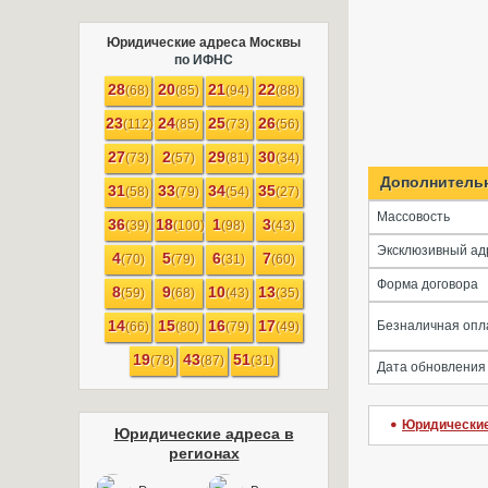
Юридические адреса Москвы
по ИФНС
28
20
21
22
(68)
(85)
(94)
(88)
23
24
25
26
(112)
(85)
(73)
(56)
27
2
29
30
(73)
(57)
(81)
(34)
Дополнитель
31
33
34
35
(58)
(79)
(54)
(27)
Массовость
36
18
1
3
(39)
(100)
(98)
(43)
Эксклюзивный ад
4
5
6
7
(70)
(79)
(31)
(60)
Форма договора
8
9
10
13
(59)
(68)
(43)
(35)
14
15
16
17
Безналичная опл
(66)
(80)
(79)
(49)
19
43
51
(78)
(87)
(31)
Дата обновления
Юридические
Юридические адреса в
регионах