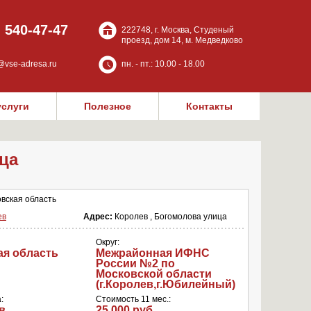
) 540-47-47
222748, г. Москва, Студеный
проезд, дом 14, м. Медведково
@vse-adresa.ru
пн. - пт.: 10.00 - 18.00
услуги
Полезное
Контакты
ца
вская область
ев
Адрес:
Королев , Богомолова улица
Округ:
ая область
Межрайонная ИФНС
России №2 по
Московской области
(г.Королев,г.Юбилейный)
:
Стоимость 11 мес.:
в
25 000 руб.