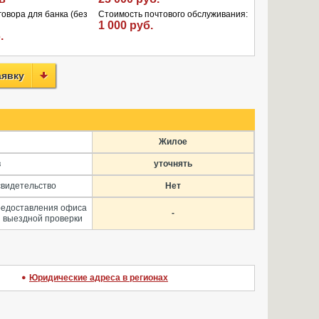
овора для банка (без
Стоимость почтового обслуживания:
1 000 руб.
.
аявку
Жилое
в
уточнять
свидетельство
Нет
редоставления офиса
-
 выездной проверки
Юридические адреса в регионах