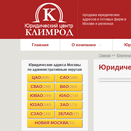
продажа юридических
адресов и готовых фирм в
Москве и регионах
Главная
О компании
Юр
Главная
>>
Юридичес
Юридические адреса Москвы
Юридиче
по административным округам
ЦАО
САО
(608)
(188)
СВАО
ВАО
(208)
(263)
ЮВАО
ЮАО
(294)
(214)
ЮЗАО
ЗАО
(180)
(173)
СЗАО
ЗЕЛАО
(133)
(27)
НОВАЯ МОСКВА
(31)