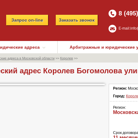
8 (495
Запрос on-line
Заказать звонок
E-mail:
info
идические адреса
Арбитражные и юридические 
кие адреса в Московской области
>>
Королев
>>
ский адрес Королев Богомолова ули
Регион:
Моско
Город:
Корол
Регион:
Московск
Срок договора
11 месяце