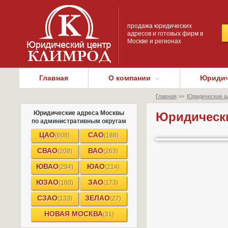
продажа юридических
адресов и готовых фирм в
Москве и регионах
Главная
О компании
Юридич
Главная
>>
Юридические а
Юридические адреса Москвы
Юридически
по административным округам
ЦАО
САО
(608)
(188)
СВАО
ВАО
(208)
(263)
ЮВАО
ЮАО
(294)
(214)
ЮЗАО
ЗАО
(180)
(173)
СЗАО
ЗЕЛАО
(133)
(27)
НОВАЯ МОСКВА
(31)