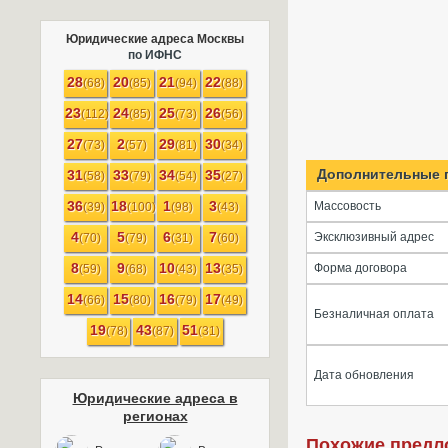
Юридические адреса Москвы
по ИФНС
28
20
21
22
(68)
(85)
(94)
(88)
23
24
25
26
(112)
(85)
(73)
(56)
27
2
29
30
(73)
(57)
(81)
(34)
Дополнительные 
31
33
34
35
(58)
(79)
(54)
(27)
36
18
1
3
Массовость
(39)
(100)
(98)
(43)
4
5
6
7
Эксклюзивный адрес
(70)
(79)
(31)
(60)
8
9
10
13
Форма договора
(59)
(68)
(43)
(35)
14
15
16
17
(66)
(80)
(79)
(49)
Безналичная оплата
19
43
51
(78)
(87)
(31)
Дата обновления
Юридические адреса в
регионах
Похожие предл