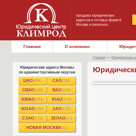
продажа юридических
адресов и готовых фирм в
Москве и регионах
Главная
О компании
Юридич
Главная
>>
Юридические а
Юридические адреса Москвы
Юридически
по административным округам
ЦАО
САО
(608)
(188)
СВАО
ВАО
(208)
(263)
ЮВАО
ЮАО
(294)
(214)
ЮЗАО
ЗАО
(180)
(173)
СЗАО
ЗЕЛАО
(133)
(27)
НОВАЯ МОСКВА
(31)