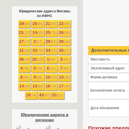
Юридические адреса Москвы
по ИФНС
28
20
21
22
(68)
(85)
(94)
(88)
23
24
25
26
(112)
(85)
(73)
(56)
27
2
29
30
(73)
(57)
(81)
(34)
Дополнительные 
31
33
34
35
(58)
(79)
(54)
(27)
36
18
1
3
Массовость
(39)
(100)
(98)
(43)
4
5
6
7
Эксклюзивный адрес
(70)
(79)
(31)
(60)
8
9
10
13
Форма договора
(59)
(68)
(43)
(35)
14
15
16
17
(66)
(80)
(79)
(49)
Безналичная оплата
19
43
51
(78)
(87)
(31)
Дата обновления
Юридические адреса в
регионах
Похожие предл