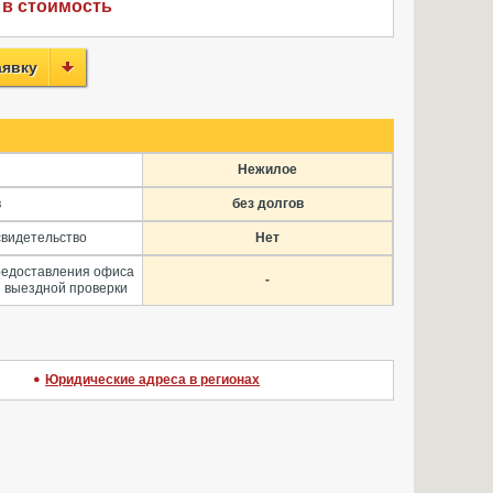
 в стоимость
аявку
Нежилое
в
без долгов
свидетельство
Нет
редоставления офиса
-
 выездной проверки
Юридические адреса в регионах