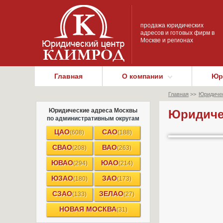
продажа юридических
адресов и готовых фирм в
Москве и регионах
Главная
О компании
Юр
Главная
>>
Юридичес
Юридические адреса Москвы
Юридичес
по административным округам
ЦАО
САО
(608)
(188)
СВАО
ВАО
(208)
(263)
ЮВАО
ЮАО
(294)
(214)
ЮЗАО
ЗАО
(180)
(173)
СЗАО
ЗЕЛАО
(133)
(27)
НОВАЯ МОСКВА
(31)