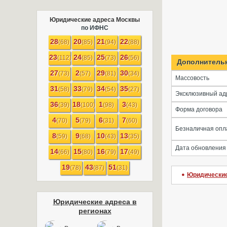
Юридические адреса Москвы
по ИФНС
28
20
21
22
(68)
(85)
(94)
(88)
23
24
25
26
(112)
(85)
(73)
(56)
Дополнитель
27
2
29
30
(73)
(57)
(81)
(34)
Массовость
31
33
34
35
(58)
(79)
(54)
(27)
Эксклюзивный ад
36
18
1
3
(39)
(100)
(98)
(43)
Форма договора
4
5
6
7
(70)
(79)
(31)
(60)
Безналичная опл
8
9
10
13
(59)
(68)
(43)
(35)
Дата обновления
14
15
16
17
(66)
(80)
(79)
(49)
19
43
51
(78)
(87)
(31)
Юридические
Юридические адреса в
регионах