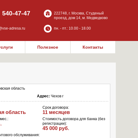
) 540-47-47
222748, г. Москва, Студеный
проезд, дом 14, м. Медведково
@vse-adresa.ru
пн. - пт.: 10.00 - 18.00
услуги
Полезное
Контакты
вская область
Адрес:
Чехов г
Срок договора:
ая область
11 месяцев
мес.:
Стоимость договора для банка (без
.
регистрации):
45 000 руб.
чтового обслуживания: