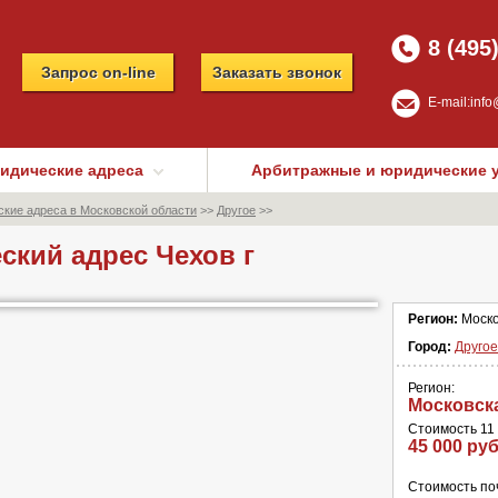
8 (495
Запрос on-line
Заказать звонок
E-mail:
info
идические адреса
Арбитражные и юридические 
кие адреса в Московской области
>>
Другое
>>
кий адрес Чехов г
Регион:
Моско
Город:
Другое
Регион:
Московск
Стоимость 11 
45 000 руб
Стоимость по